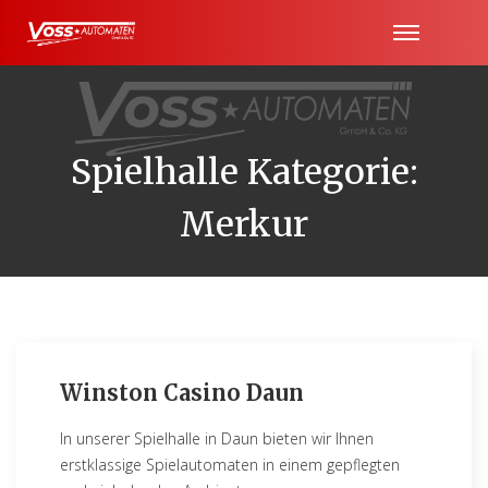
Spielhalle Kategorie:
Merkur
Winston Casino Daun
In unserer Spielhalle in Daun bieten wir Ihnen
erstklassige Spielautomaten in einem gepflegten