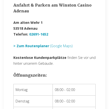
Anfahrt & Parken am Winston Casino
Adenau
Am alten Wehr 1
53518
Adenau
Telefon:
02691-1652
> Zum Routenplaner
(Google Maps)
Kostenlose Kundenparkplätze
finden Sie vor und
hinter unserem Gebäude.
Öffnungszeiten:
Montag
08:00 - 02:00
Dienstag
08:00 - 02:00