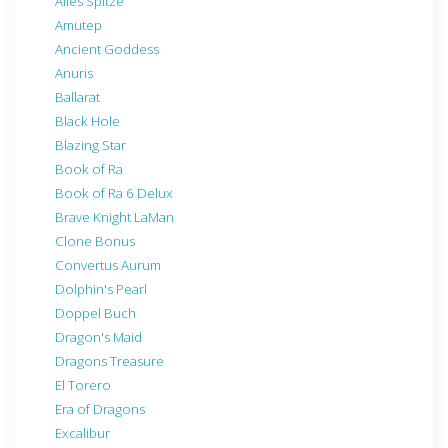
Alles Spitze
Amutep
Ancient Goddess
Anuris
Ballarat
Black Hole
Blazing Star
Book of Ra
Book of Ra 6 Delux
Brave Knight LaMan
Clone Bonus
Convertus Aurum
Dolphin's Pearl
Doppel Buch
Dragon's Maid
Dragons Treasure
El Torero
Era of Dragons
Excalibur