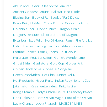
Alduin And Celdor
Alles Spitze
Amutep
Ancient Goddess
Anuris
Ballarat
Black Hole
Blazing Star
Book of Ra
Book of Ra 6 Delux
Brave Knight LaMan
Clone Bonus
Convertus Aurum
Dolphin's Pearl
Doppel Buch
Dragon's Maid
Dragons Treasure
El Torero
Era of Dragons
Excalibur
Extra Wild
Eye Of Horus
Faust
Fire And Ice
Fishin' Frenzy
Flaming Star
Forbidden Princess
Fortune Seeker
Four Queens
Fruitilicious
Fruitinator
Fruit Sensation
Genie's Wonderlamp
Ghost Slider
Gladiators
Gold Cup
Golden Ark
Golden Book of Ra
Gong-Hei Gong-Hei
Hexenkesselvideo
Hot Chip Runner Delux
Hot Frootastic
Hyper Fruits
Indian Ruby
Joker's Cap
Jokernator
Kaiserwettervideo
Knights Life
Kong's Temple
Lady's Charm Delux
Legendary Palace
Line Explosion
Lord Ocean Magic
Lord of the Ocean
Lucky Chance
Lucky Pharaoh
MAGIC 81 LINES