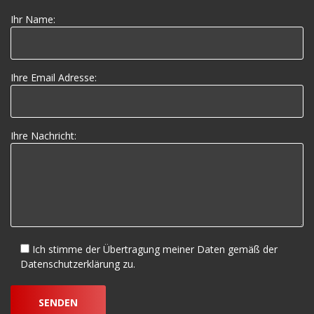
Ihr Name:
Ihre Email Adresse:
Ihre Nachricht:
Ich stimme der Übertragung meiner Daten gemäß der
Datenschutzerklärung
zu.