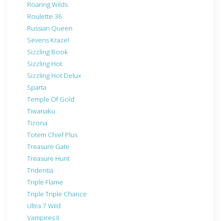
Roaring Wilds
Roulette 36
Russian Queen
Sevens Kraze!
Sizzling Book
Sizzling Hot
Sizzling Hot Delux
Sparta
Temple Of Gold
Tiwanaku
Tizona
Totem Chief Plus
Treasure Gate
Treasure Hunt
Tridentia
Triple Flame
Triple Triple Chance
Ultra 7 Wild
Vampires Ii