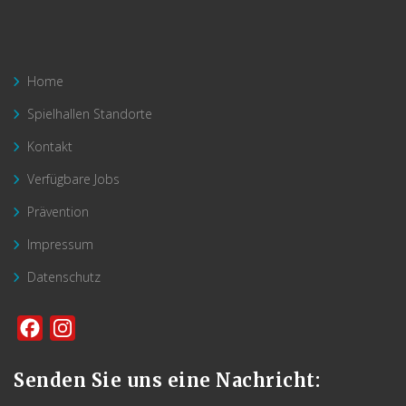
Home
Spielhallen Standorte
Kontakt
Verfügbare Jobs
Prävention
Impressum
Datenschutz
Facebook
Instagram
Senden Sie uns eine Nachricht: