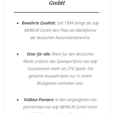
GmbH
Bewährte Qualität:
Seit 1984 belegt die adp
MERKUR GmbH den Platz als Marktführer
der deutschen Automatenbranche.
Einer für alle:
Allein für den deutschen
Markt umfasst das Spieleportfolio von adp
Gauselmann mehr als 270 Spiele. Die
gesamte Auswahl kann nur in einem
Multigamer enthalten sein.
Vollblut-Pioniere:
In den vergangenen vier
Jahrzehnten hat adp MERKUR GmbH mehr