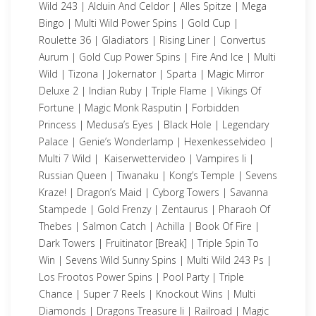
Wild 243 | Alduin And Celdor | Alles Spitze | Mega
Bingo | Multi Wild Power Spins | Gold Cup |
Roulette 36 | Gladiators | Rising Liner | Convertus
Aurum | Gold Cup Power Spins | Fire And Ice | Multi
Wild | Tizona | Jokernator | Sparta | Magic Mirror
Deluxe 2 | Indian Ruby | Triple Flame | Vikings Of
Fortune | Magic Monk Rasputin | Forbidden
Princess | Medusa’s Eyes | Black Hole | Legendary
Palace | Genie’s Wonderlamp | Hexenkesselvideo |
Multi 7 Wild | Kaiserwettervideo | Vampires Ii |
Russian Queen | Tiwanaku | Kong’s Temple | Sevens
Kraze! | Dragon’s Maid | Cyborg Towers | Savanna
Stampede | Gold Frenzy | Zentaurus | Pharaoh Of
Thebes | Salmon Catch | Achilla | Book Of Fire |
Dark Towers | Fruitinator [Break] | Triple Spin To
Win | Sevens Wild Sunny Spins | Multi Wild 243 Ps |
Los Frootos Power Spins | Pool Party | Triple
Chance | Super 7 Reels | Knockout Wins | Multi
Diamonds | Dragons Treasure Ii | Railroad | Magic