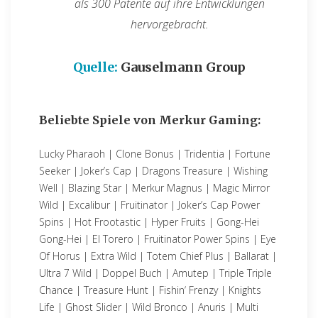
als 300 Patente auf ihre Entwicklungen
hervorgebracht.
Quelle:
Gauselmann Group
Beliebte Spiele von Merkur Gaming
:
Lucky Pharaoh | Clone Bonus | Tridentia | Fortune
Seeker | Joker’s Cap | Dragons Treasure | Wishing
Well | Blazing Star | Merkur Magnus | Magic Mirror
Wild | Excalibur | Fruitinator | Joker’s Cap Power
Spins | Hot Frootastic | Hyper Fruits | Gong-Hei
Gong-Hei | El Torero | Fruitinator Power Spins | Eye
Of Horus | Extra Wild | Totem Chief Plus | Ballarat |
Ultra 7 Wild | Doppel Buch | Amutep | Triple Triple
Chance | Treasure Hunt | Fishin‘ Frenzy | Knights
Life | Ghost Slider | Wild Bronco | Anuris | Multi