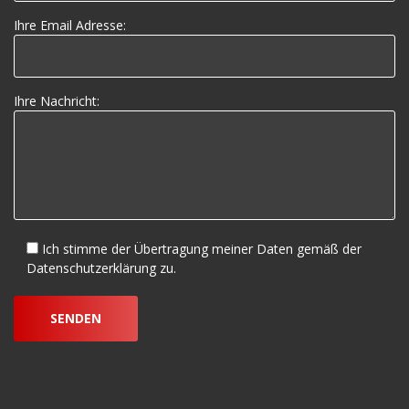
Ihre Email Adresse:
Ihre Nachricht:
Ich stimme der Übertragung meiner Daten gemäß der
Datenschutzerklärung
zu.