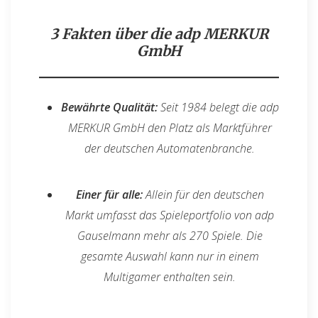
3 Fakten über die adp MERKUR
GmbH
Bewährte Qualität:
Seit 1984 belegt die adp
MERKUR GmbH den Platz als Marktführer
der deutschen Automatenbranche.
Einer für alle:
Allein für den deutschen
Markt umfasst das Spieleportfolio von adp
Gauselmann mehr als 270 Spiele. Die
gesamte Auswahl kann nur in einem
Multigamer enthalten sein.