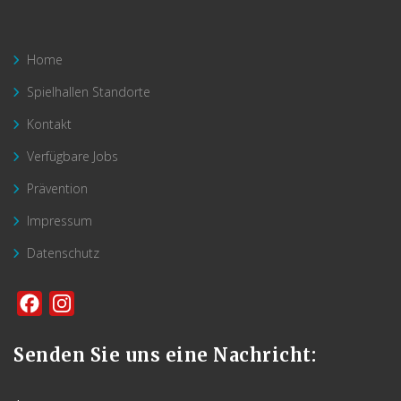
Home
Spielhallen Standorte
Kontakt
Verfügbare Jobs
Prävention
Impressum
Datenschutz
Facebook
Instagram
Senden Sie uns eine Nachricht: