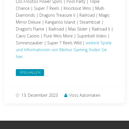
Los Frootos Power Spins | Pool Party | Triple
Chance | Super 7 Reels | Knockout Wins | Multi
Diamonds | Dragons Treasure Ii | Railroad | Magic
Mirror Deluxe | Kangaroo Island | Steamboat |
Dragon’s Flame | Railroad | Max Slider | Railroad Ii |
Cairo Casino | Pure Wins More | Superbell Video |
Sonnenzauber | Super 7 Reels Wild |
weitere Spiele
und Informationen von Merkur Gaming finden Sie
hier
.
SPIELHALLEN
13. Dezember 2023
Voss Automaten